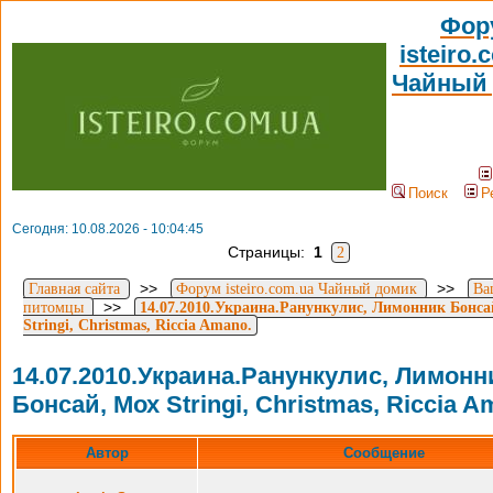
Фор
isteiro.
Чайный
Поиск
Р
Сегодня: 10.08.2026 - 10:04:45
Страницы:
1
2
>>
>>
Главная сайта
Форум isteiro.com.ua Чайный домик
Ва
>>
питомцы
14.07.2010.Украина.Ранункулис, Лимонник Бонса
Stringi, Christmas, Riccia Amano.
14.07.2010.Украина.Ранункулис, Лимонн
Бонсай, Мох Stringi, Christmas, Riccia A
Автор
Сообщение