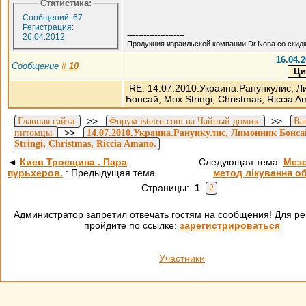
Статистика:
Сообщений: 67
Регистрация:
---------------------
26.04.2012
Продукция израильской компании Dr.Nona со скид
16.04.2
Сообщение
#
10
RE: 14.07.2010.Украина.Ранункулис, Л
Бонсай, Мох Stringi, Christmas, Riccia A
>>
>>
Главная сайта
Форум isteiro.com.ua Чайный домик
Ва
>>
питомцы
14.07.2010.Украина.Ранункулис, Лимонник Бонса
Stringi, Christmas, Riccia Amano.
◄
Киев Троещина . Пара
Следующая тема:
Мезо
пурьхеров.
: Предыдущая тема
метод лікування о
Страницы:
1
2
Администратор запретил отвечать гостям на сообщения! Для ре
пройдите по ссылке:
зарегистрироваться
Участники