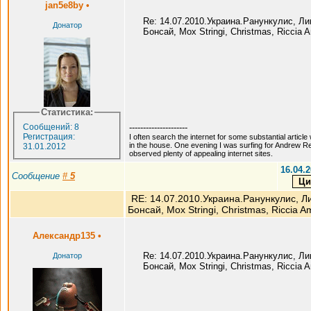
jan5e8by
•
Re: 14.07.2010.Украина.Ранункулис, Л
Донатор
Бонсай, Мох Stringi, Christmas, Riccia
Статистика:
Сообщений: 8
---------------------
Регистрация:
I often search the internet for some substantial articl
in the house. One evening I was surfing for Andrew R
31.01.2012
observed plenty of appealing internet sites.
16.04.2
Сообщение
#
5
RE: 14.07.2010.Украина.Ранункулис, Л
Бонсай, Мох Stringi, Christmas, Riccia A
Александр135
•
Re: 14.07.2010.Украина.Ранункулис, Л
Донатор
Бонсай, Мох Stringi, Christmas, Riccia