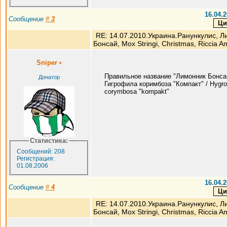
16.04.2
Сообщение
#
3
RE: 14.07.2010.Украина.Ранункулис, Л
Бонсай, Мох Stringi, Christmas, Riccia A
Sniper
•
Правильное название "Лимонник Бонсай
Донатор
Гигрофила коримбоза "Компакт" / Hygro
corymbosa "kompakt"
Статистика:
Сообщений: 208
Регистрация:
01.08.2006
16.04.2
Сообщение
#
4
RE: 14.07.2010.Украина.Ранункулис, Л
Бонсай, Мох Stringi, Christmas, Riccia A