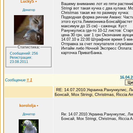
LuckyS
•
Вашему вниманию лот из пяти растени
Stringi вот такая кучка с два кулака: М
Донатор
Christmas такая же по размеру кучка:
Подводная форма риччии Амано: Часть
этого куста Лиммонника-Бонсай(растет
максимум до 15 см) - саженца: Куст
Ранункулиса где-то 10-12 листов: Стар
цена 30 грн, шаг 1 грн Окончание аукци
14.07.10 в 22:00 Штрафное время 5 мин
Отправка за счет покупателя службам
Статистика:
Интайм либо Ночной Экспресс Оплата:
карточка ПриватБанка.
Сообщений: 256
Регистрация:
23.08.2011
16.04.2
Сообщение
#
1
RE: 14.07.2010.Украина.Ранункулис, Л
Бонсай, Мох Stringi, Christmas, Riccia A
korololja
•
Re: 14.07.2010.Украина.Ранункулис, Л
Донатор
Бонсай, Мох Stringi, Christmas, Riccia