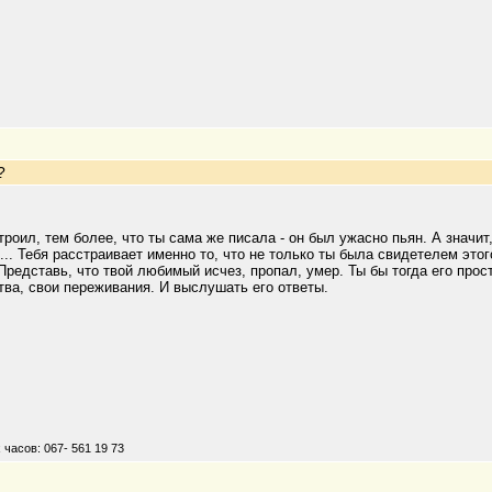
?
троил, тем более, что ты сама же писала - он был ужасно пьян. А значит
... Тебя расстраивает именно то, что не только ты была свидетелем это
Представь, что твой любимый исчез, пропал, умер. Ты бы тогда его пр
тва, свои переживания. И выслушать его ответы.
ших часов: 067- 561 19 73