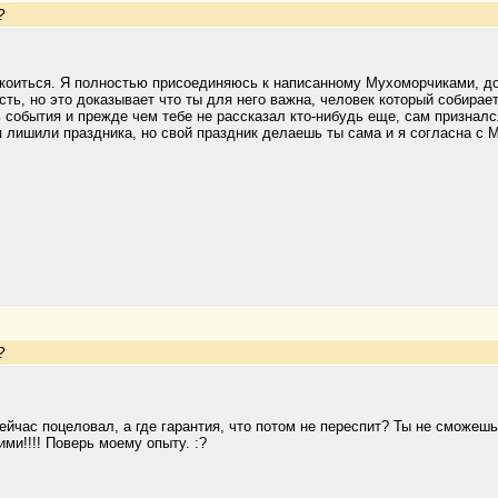
?
коиться. Я полностью присоединяюсь к написанному Мухоморчиками, доб
сть, но это доказывает что ты для него важна, человек который собирает
 события и прежде чем тебе не рассказал кто-нибудь еще, сам призналс
я лишили праздника, но свой праздник делаешь ты сама и я согласна с 
?
ейчас поцеловал, а где гарантия, что потом не переспит? Ты не сможеш
ми!!!! Поверь моему опыту. :?