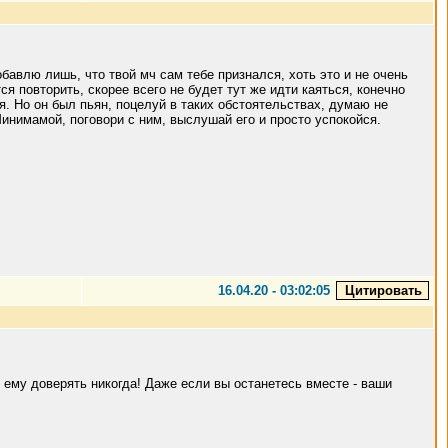
авлю лишь, что твой мч сам тебе признался, хоть это и не очень
ся повторить, скорее всего не будет тут же идти каяться, конечно
я. Но он был пьян, поцелуй в таких обстоятельствах, думаю не
Минимамой, поговори с ним, выслушай его и просто успокойся.
16.04.20 - 03:02:05
ь ему доверять никогда! Даже если вы останетесь вместе - ваши