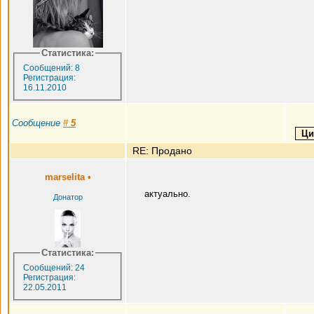
Статистика:
Сообщений: 8
Регистрация:
16.11.2010
Сообщение
#
5
RE: Продано
marselita
•
актуально.
Донатор
Статистика:
Сообщений: 24
Регистрация:
22.05.2011