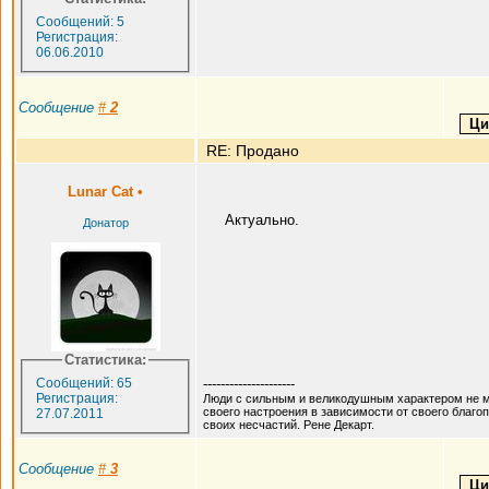
Сообщений: 5
Регистрация:
06.06.2010
Сообщение
#
2
RE: Продано
Lunar Cat
•
Актуально.
Донатор
Статистика:
Сообщений: 65
---------------------
Регистрация:
Люди с сильным и великодушным характером не 
своего настроения в зависимости от своего благо
27.07.2011
своих несчастий. Рене Декарт.
Сообщение
#
3