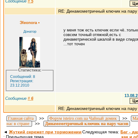
Сообщение
#
5
RE: Динамометричный ключик на пару
Эleonora
•
у меня тож есть ключик если чё..тольк
Донатор
совсем точный отяжной,есть с
динаметрической шкалой в виде спидо
...тот точен
Статистика:
Сообщений: 8
Регистрация:
23.12.2010
13.08.2
Сообщение
#
6
RE: Динамометричный ключик на пару
>>
>>
Главная сайта
Форум isteiro.com.ua Чайный домик
Ма
>>
нас в стране
Динамометричный ключик на пару часов
◄
Жуткий скрежет при торможении
Следующая тема:
Баг - д
: Предыдущая тема
как и о