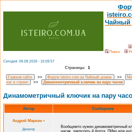
Фор
isteiro.
Чайный
Поиск
Р
Сегодня: 06.08.2026 - 16:09:57
Страницы:
1
>>
>>
Главная сайта
Форум isteiro.com.ua Чайный домик
Ма
>>
нас в стране
Динамометричный ключик на пару часов
Динамометричный ключик на пару час
Автор
Сообщение
Андрей Маркин
•
Вообщемто нужен динамометричный к
Донатор
часик, закрутить 4 болта. ПИво или ччт