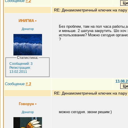
Сообщение
#
2
RE: Динамометричный ключик на пару
ИНИГМА
•
Без проблем, там на пол часа работы,
Донатор
и меньше. 2 шатуна закрутить. Шо хоч 
использование? Можно сегодня органи
?
Статистика:
Сообщений: 3
Регистрация:
13.02.2011
13.08.2
Сообщение
#
3
RE: Динамометричный ключик на пару
Говорун
•
можно сегодня. звони решим:)
Донатор