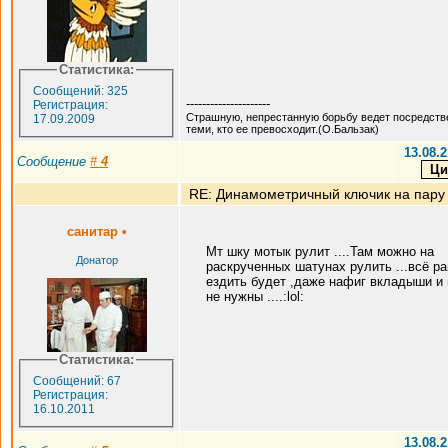
Статистика:
Сообщений: 325
---------------------
Регистрация:
Страшную, непрестанную борьбу ведет посредств
17.09.2009
теми, кто ее превосходит.(О.Бальзак)
13.08.2
Сообщение
#
4
RE: Динамометричный ключик на пару
санитар
•
Мт шку мотык рулит ....Там можно на
Донатор
раскрученных шатунах рулить ...всё р
ездить будет ,даже нафиг вкладыши и
не нужны ....:lol:
Статистика:
Сообщений: 67
Регистрация:
16.10.2011
13.08.2