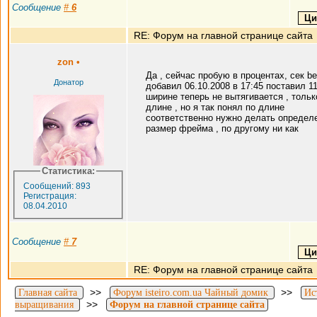
Сообщение
#
6
RE: Форум на главной странице сайта
zon
•
Да , сейчас пробую в процентах, сек bel
Донатор
добавил 06.10.2008 в 17:45 поставил 1
ширине теперь не вытягивается , тольк
длине , но я так понял по длине
соответственно нужно делать определ
размер фрейма , по другому ни как
Статистика:
Сообщений: 893
Регистрация:
08.04.2010
Сообщение
#
7
RE: Форум на главной странице сайта
>>
>>
Главная сайта
Форум isteiro.com.ua Чайный домик
Ис
>>
выращивания
Форум на главной странице сайта