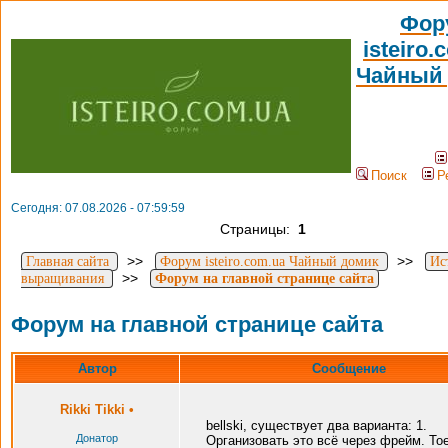
Фор
isteiro.
Чайный
Поиск
Р
Сегодня: 07.08.2026 - 07:59:59
Страницы:
1
>>
>>
Главная сайта
Форум isteiro.com.ua Чайный домик
Ис
>>
выращивания
Форум на главной странице сайта
Форум на главной странице сайта
Автор
Сообщение
Rikki Tikki
•
bellski, существует два варианта: 1.
Донатор
Организовать это всё через фрейм. То