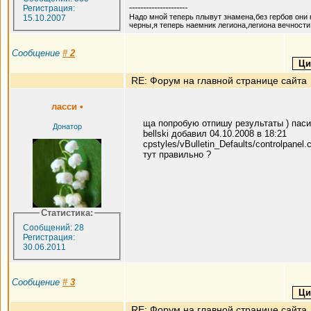
---------------------
Регистрация:
Надо мной теперь плывут знамена,без гербов они 
15.10.2007
черны,я теперь наемник легиона,легиона вечности
Сообщение
#
2
RE: Форум на главной странице сайта
ласси
•
ща попробую отпишу результаты ) пас
Донатор
bellski добавил 04.10.2008 в 18:21
cpstyles/vBulletin_Defaults/controlpanel.
тут правильно ?
Статистика:
Сообщений: 28
Регистрация:
30.06.2011
Сообщение
#
3
RE: Форум на главной странице сайта