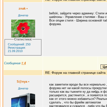
znak
•
bellski, зайдите через админку: Стили и
Донатор
шаблоны - Управление стилями - Ваш с
Все опции стиля - Ширина основной та
форума.
Статистика:
Сообщений: 250
Регистрация:
21.09.2010
Сообщение
#
4
RE: Форум на главной странице сайта
S@nya
•
как заметили вроде бы все нормально ,
форума нет ни какой полосы прокрутки 
Донатор
только как вы тыкните ку да нибдь и ф
расширится, растянится , и появятся п
как от этого можно избавиться? Реальн
сделать , что бы фрейм автоматом
растягивался и сужался , либо что бы