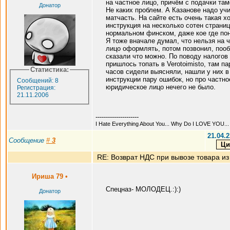
на частное лицо, причём с подачки та
Донатор
Не каких проблем. А Казанове надо уч
матчасть. На сайте есть очень такая х
инструкция на несколько сотен страниц
нормальном финском, даже кое где пон
Я тоже вначале думал, что нельзя на 
лицо оформлять, потом позвонил, поо
сказали что можно. По поводу налогов
пришлось топать в Verotoimisto, там па
Статистика:
часов сидели выясняли, нашли у них в
инструкции пару ошибок, но про частно
Сообщений: 8
юридическое лицо нечего не было.
Регистрация:
21.11.2006
---------------------
I Hate Everything About You... Why Do I LOVE YOU...
21.04.2
Сообщение
#
3
RE: Возврат НДС при вывозе товара из
Ириша 79
•
Спецназ- МОЛОДЕЦ.:):)
Донатор