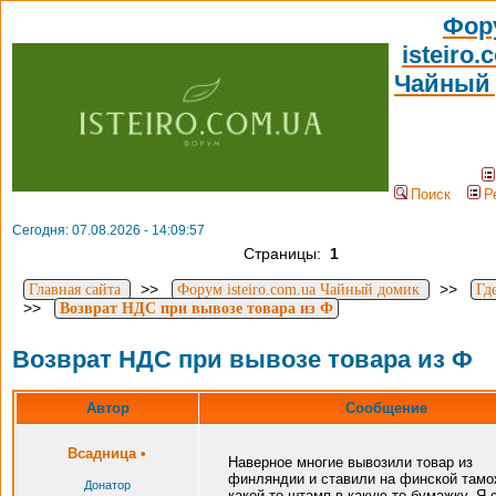
Фор
isteiro.
Чайный
Поиск
Р
Сегодня: 07.08.2026 - 14:09:57
Страницы:
1
>>
>>
Главная сайта
Форум isteiro.com.ua Чайный домик
Гд
>>
Возврат НДС при вывозе товара из Ф
Возврат НДС при вывозе товара из Ф
Автор
Сообщение
Всадница
•
Наверное многие вывозили товар из
финляндии и ставили на финской там
Донатор
какой-то штамп в какую-то бумажку. Я 