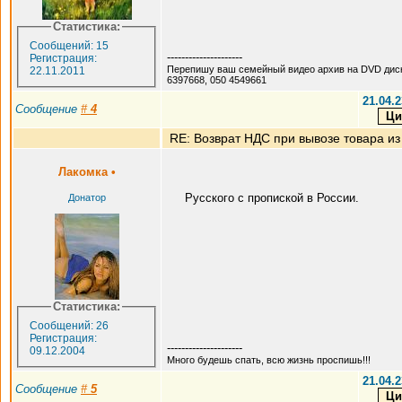
Статистика:
Сообщений: 15
---------------------
Регистрация:
Перепишу ваш семейный видео архив на DVD дис
22.11.2011
6397668, 050 4549661
21.04.2
Сообщение
#
4
RE: Возврат НДС при вывозе товара из
Лакомка
•
Русского с пропиской в России.
Донатор
Статистика:
Сообщений: 26
Регистрация:
---------------------
09.12.2004
Много будешь спать, всю жизнь проспишь!!!
21.04.2
Сообщение
#
5