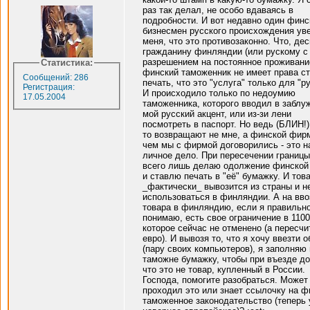
раз так делал, не особо вдаваясь в
подробности. И вот недавно один финс
бизнесмен русского происхождения ув
меня, что это противозаконно. Что, дес
гражданину финляндии (или рускому с
разрешением на постоянное проживани
Статистика:
финский таможенник не имеет права с
Сообщений: 286
печать, что это "услуга" только для "р
Регистрация:
И происходило только по недоумию
17.05.2004
таможенника, которого вводил в заблу
мой русский акцент, или из-зи лени
посмотреть в паспорт. Но ведь (БЛИН!)
то возвращают не мне, а финской фир
чем мы с фирмой договорились - это 
личное дело. При пересечении границы
всего лишь делаю одолжение финско
и ставлю печать в "её" бумажку. И тов
_фактически_ вывозится из страны и н
использоваться в финляндии. А на вво
товара в финляндию, если я правильн
понимаю, есть свое ограничение в 1100
которое сейчас не отменено (а пересчи
евро). И вывозя то, что я хочу ввезти 
(пару своих компьютеров), я заполняю 
таможне бумажку, чтобы при въезде до
что это не товар, купленный в России.
Господа, помогите разобраться. Может
проходил это или знает ссылочку на ф
таможенное законодательство (теперь