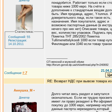
Донатор
понадобится. Работает только если ст
товара ниже 1000 евро. На счёте в
дополнение к стандартным вещам дол
быть: Имя продавца, адрес, Y-tunnus. 
доверительного лица, если такое есть.
назначения. Имя покупателя, адрес и
возможно паспортные данные (в инстр
нечего про них нет) Описание товара, ц
Статистика:
вес, количество упаковок. Подпись про
Пометка THT 285/2002 Пометка
Сообщений: 55
Tullimenettelykoodi 1000 если товар куп
Регистрация:
Финляндии или 1040 если товар транзи
14.10.2011
---------------------
СП женской и мужской обуви
http://forum.gorod.dp.ua/showthread.php?t=240692
21.04.2
Сообщение
#
7
RE: Возврат НДС при вывозе товара из
Аннушка_М
•
Долго читал весь раздел и запутался
окончательно. Если не трудно просвет
Донатор
имеет ли право резидент в Фи оформи
покупку до 1000 евро, например ноутеб
данные паспрта нерезидента,который