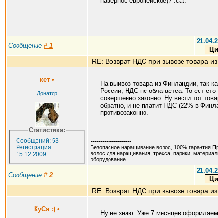
наверное европейское)? :cat:
21.04.2
Сообщение
#
1
RE: Возврат НДС при вывозе товара из
кет
•
На выивоз товара из Финландии, так ка
России, НДС не облагаетса. То ест ето
Донатор
совершенно законно. Ну вести тот това
обратно, и не платит НДС (22% в Финл
противозаконно.
Статистика:
Сообщений: 53
---------------------
Регистрация:
Безопасное наращивание волос, 100% гарантия П
волос для наращивания, тресса, парики, материал
15.12.2009
оборудование
21.04.2
Сообщение
#
2
RE: Возврат НДС при вывозе товара из
КуСя :)
•
Ну не знаю. Уже 7 месяцев оформляем