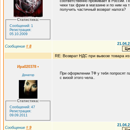
соответственно проживает в России. П
чеки тах фрии в магазине и по ним на 
получить частичный возврат налога?
Статистика:
Сообщений: 1
Регистрация:
05.10.2009
21.04.2
Сообщение
#
8
RE: Возврат НДС при вывозе товара из
Ира020378
•
При оформлении ТФ у тебя попросят п
Донатор
с визой этого чела..
Статистика:
Сообщений: 47
Регистрация:
09.09.2011
21.04.2
Сообщение
#
9