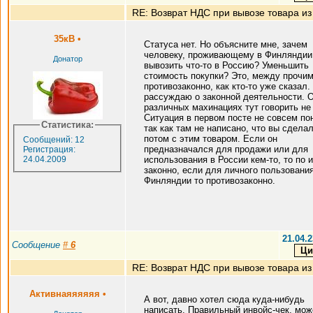
RE: Возврат НДС при вывозе товара из
35кВ
•
Статуса нет. Но объясните мне, зачем
человеку, проживающему в Финляндии
Донатор
вывозить что-то в Россию? Уменьшить
стоимость покупки? Это, между прочим
противозаконно, как кто-то уже сказал.
рассуждаю о законной деятельности. 
различных махинациях тут говорить не
Ситуация в первом посте не совсем по
Статистика:
так как там не написано, что вы сдела
потом с этим товаром. Если он
Сообщений: 12
предназначался для продажи или для
Регистрация:
24.04.2009
использования в России кем-то, то по 
законно, если для личного пользования
Финляндии то противозаконно.
21.04.2
Сообщение
#
6
RE: Возврат НДС при вывозе товара из
Активнаяяяяяя
•
А вот, давно хотел сюда куда-нибудь
написать. Правильный инвойс-чек, мож