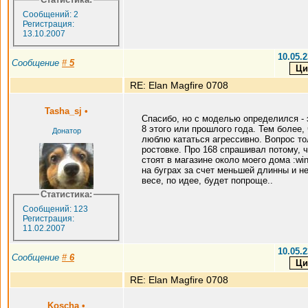
Сообщений: 2
Регистрация:
13.10.2007
10.05.2
Сообщение
#
5
RE: Elan Magfire 0708
Tasha_sj
•
Спасибо, но с моделью определился -
8 этого или прошлого года. Тем более, 
Донатор
люблю кататься агрессивно. Вопрос то
ростовке. Про 168 спрашивал потому, ч
стоят в магазине около моего дома :win
на буграх за счет меньшей длинны и н
весе, по идее, будет попроще..
Статистика:
Сообщений: 123
Регистрация:
11.02.2007
10.05.2
Сообщение
#
6
RE: Elan Magfire 0708
Koscha
•