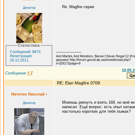
Re: Magfire серия
Донатор
Статистика:
Сообщений: 8874
---------------------
Регистрация:
Asti Martini, Asti Mondoro, Виски Chivas Regal 12 Ит
дешево! http://forum.gorod.dp.ua/showthread.php?
26.12.2011
t=326172page=9
10.05.2
Сообщение
#
7
RE: Elan Magfire 0708
Нитягин Николай
•
Можешь рикнуть и взять 168, но моё м
Донатор
написал. Ещё вопрос: есть опыт катани
настолько коротких для тебя лыжах?