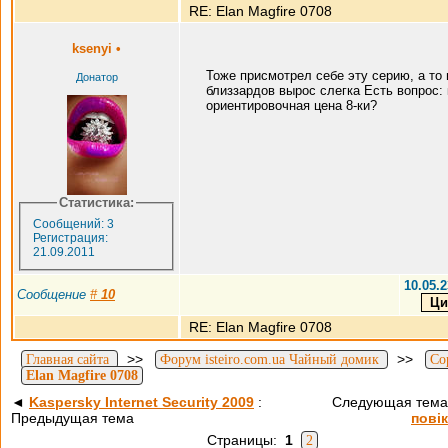
RE: Elan Magfire 0708
ksenyi
•
Тоже присмотрел себе эту серию, а то 
Донатор
близзардов вырос слегка Есть вопрос: 
ориентировочная цена 8-ки?
Статистика:
Сообщений: 3
Регистрация:
21.09.2011
10.05.2
Сообщение
#
10
RE: Elan Magfire 0708
>>
>>
Главная сайта
Форум isteiro.com.ua Чайный домик
Со
Elan Magfire 0708
◄
Kaspersky Internet Security 2009
:
Следующая тема
Предыдущая тема
повік
Страницы:
1
2