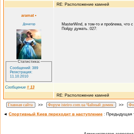
RE: Расположение камней
aramat
•
MasterWind, в том-то и проблема, что
Донатор
Пойду думать.:027:
Статистика:
Сообщений: 389
Регистрация:
11.10.2010
Сообщение
#
13
RE: Расположение камней
>>
>>
Главная сайта
Форум isteiro.com.ua Чайный домик
Фо
◄
Спортивный Киев переходит в наступление
: Предыдущая 
Администратор запретил 