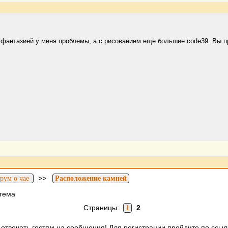
 с фантазией у меня проблемы, а с рисованием еще большие code39. Вы 
>>
рум о чае
Расположение камней
тема
Страницы:
2
1
отвечать гостям на сообщения! Для регистрации пройдите по ссыл