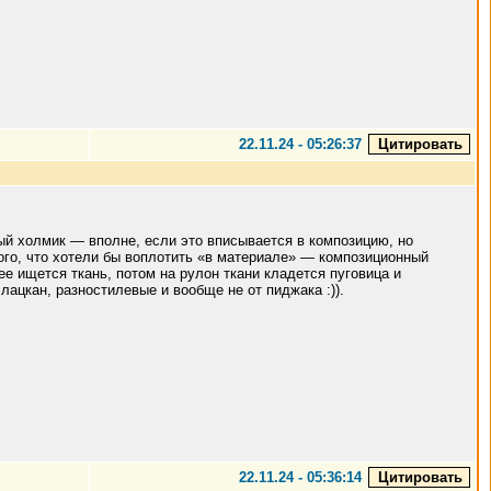
22.11.24 - 05:26:37
истый холмик — вполне, если это вписывается в композицию, но
того, что хотели бы воплотить «в материале» — композиционный
ее ищется ткань, потом на рулон ткани кладется пуговица и
 лацкан, разностилевые и вообще не от пиджака :)).
22.11.24 - 05:36:14