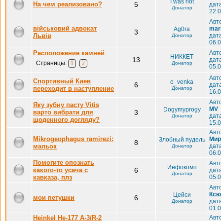
I was riot
На чем реализовано?
5
дат
Донатор
22.0
Авт
військовий адвокат
mar
Ag0ra
3
Львів
дат
Донатор
06.0
Расположение камней
Авт
НИККЕТ
13
дат
Страницы:
1
2
Донатор
05.0
Авт
Спортивный Киев
o_venka
6
дат
переходит в наступление
Донатор
16.0
Авт
Яку зубну пасту Vitis
MV
Dogymyprogy
варто вибрати для
3
дат
Донатор
щоденного догляду?
15.0
Авт
Mikrogeophagus ramirezi:
Мир
Злобный пудель
8
мальок
дат
Донатор
06.0
Помогите опознать
Авт
Инфокомп
какого-то усача с
6
дат
Донатор
кавказа, плз
05.0
Авт
Ксю
Цейси
мои петушки
6
дат
Донатор
01.0
Heinkel He-177 A-3/R-2
Авт