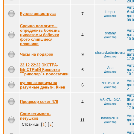
20.0
Авт
And
Шэры
Куплю анциструса
7
дат
Донатор
08.0
Срочно помогите...
определить болезнь
Авт
shtany
4
цихлазомы бабочки
дат
Донатор
10.0
фото слипшиеся
плавники
Авт
elenavladimirovna
Часы на подарок
9
дат
Донатор
17.0
22.12 22:22 ЭКСТРА-
Авт
Ada
БЫСТРЫЙ Креветки
6
дат
Донатор
"Триколор"+ полосатики
10.1
Авт
куплю аквариум за
NYUSHCA
6
дат
разумные деньги. Киев
Донатор
21.1
Авт
Sha
VSeZNaйKA
Процесор сокет 478
4
дат
Донатор
17.0
Совместимость
Авт
петушков
nataly2010
11
дат
Донатор
13.0
Страницы:
1
2
Авт