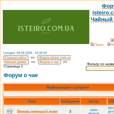
Фор
isteiro.
Чайный
Поиск
Р
Сегодня: 09.08.2026 - 10:06:45
>>
Главная сайта
Форум isteiro.com.ua
>>
>>
Чайный домик
Форум о чае
Фильтр по назв
Страница 1
Форум о чае
Информация о разделе
Тема
Cообщений
Автор
Об
Авт
salas
Вимова немецької мови
3
дат
Донатор