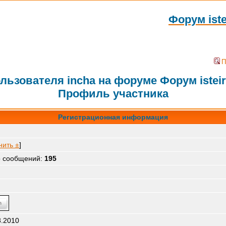
Форум ist
П
ьзователя incha на форуме Форум istei
Профиль участника
Регистрационная информация
нить ±
]
о сообщений:
195
8.2010