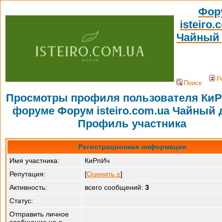
Фор
isteiro.
Чайный
Р
Поиск
Просмотры профиля пользователя КиР
форуме Форум isteiro.com.ua Чайный 
Профиль участника
Регистрационная информация
Имя участника:
КиРпИч
Репутация:
[
Оценить ±
]
Активность:
всего сообщений:
3
Статус:
Отправить личное