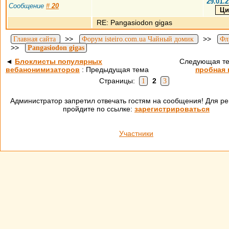
29.01.2
Сообщение
#
20
RE: Pangasiodon gigas
>>
>>
Главная сайта
Форум isteiro.com.ua Чайный домик
Фл
>>
Pangasiodon gigas
◄
Блоклисты популярных
Следующая т
вебанонимизаторов
: Предыдущая тема
пробная 
Страницы:
2
1
3
Администратор запретил отвечать гостям на сообщения! Для ре
пройдите по ссылке:
зарегистрироваться
Участники