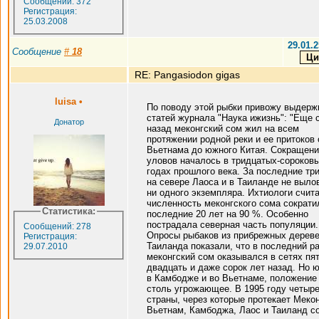
Сообщений: 372
Регистрация:
25.03.2008
29.01.2
Сообщение
#
18
RE: Pangasiodon gigas
luisa
•
По поводу этой рыбки привожу выдерж
статей журнала "Наука ижизнь": "Еще 
Донатор
назад меконгский сом жил на всем
протяжении родной реки и ее притоков 
Вьетнама до южного Китая. Сокращен
уловов началось в тридцатых-сороков
годах прошлого века. За последние три
на севере Лаоса и в Таиланде не выло
ни одного экземпляра. Ихтиологи счита
численность меконгского сома сократи
Статистика:
последние 20 лет на 90 %. Особенно
пострадала северная часть популяции.
Сообщений: 278
Опросы рыбаков из прибрежных дерев
Регистрация:
Таиланда показали, что в последний р
29.07.2010
меконгский сом оказывался в сетях пят
двадцать и даже сорок лет назад. Но 
в Камбодже и во Вьетнаме, положение
столь угрожающее. В 1995 году четыр
страны, через которые протекает Меконг
Вьетнам, Камбоджа, Лаос и Таиланд с