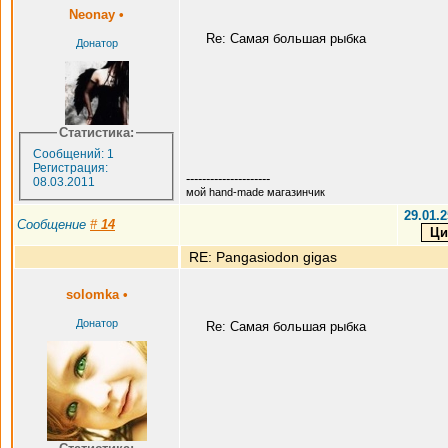
Neonay
•
Re: Самая большая рыбка
Донатор
Статистика:
Сообщений: 1
Регистрация:
---------------------
08.03.2011
мой hand-made магазинчик
29.01.2
Сообщение
#
14
RE: Pangasiodon gigas
solomka
•
Донатор
Re: Самая большая рыбка