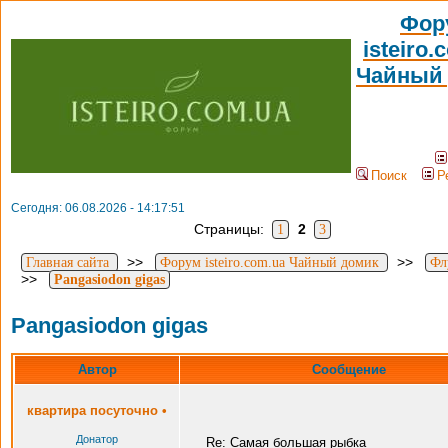
Фор
isteiro.
Чайный
Поиск
Р
Сегодня: 06.08.2026 - 14:17:51
Страницы:
2
1
3
>>
>>
Главная сайта
Форум isteiro.com.ua Чайный домик
Фл
>>
Pangasiodon gigas
Pangasiodon gigas
Автор
Сообщение
квартира посуточно
•
Донатор
Re: Самая большая рыбка