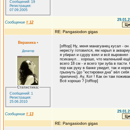
Сообщений: 19
Регистрация:
07.09.2005
29.01.2
Сообщение
#
12
RE: Pangasiodon gigas
Вераника
•
[offtop] Ну, меня манагуанец кусал - он 
нересту готовился, ям нарыл в аквариу
Донатор
я убирал и сдуру взял и всё выровнял 
психанул... хорошо, что маленький ещ
всего 18 см - и всего три зуба в пасти. 
пор как руку в банке увидит, так и норо
грызнуть (до "юстировки дна" вёл себя
прилично). Ау, Кот ! Как он там пожива
Всё хорошо ? [/offtop]
Статистика:
Сообщений: 1
Регистрация:
25.06.2010
29.01.2
Сообщение
#
13
RE: Pangasiodon gigas