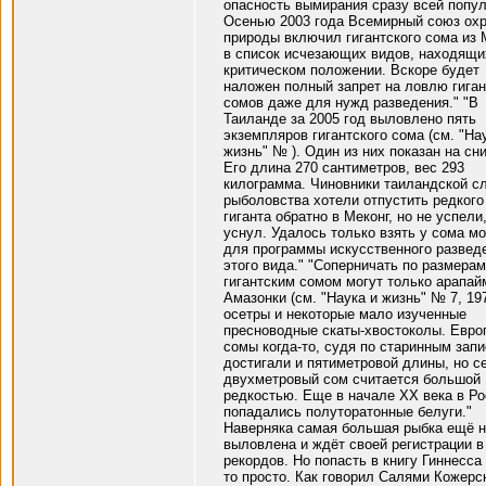
опасность вымирания сразу всей попул
Осенью 2003 года Всемирный союз ох
природы включил гигантского сома из 
в список исчезающих видов, находящи
критическом положении. Вскоре будет
наложен полный запрет на ловлю гиган
сомов даже для нужд разведения." "В
Таиланде за 2005 год выловлено пять
экземпляров гигантского сома (см. "На
жизнь" № ). Один из них показан на сн
Его длина 270 сантиметров, вес 293
килограмма. Чиновники таиландской с
рыболовства хотели отпустить редкого
гиганта обратно в Меконг, но не успели
уснул. Удалось только взять у сома м
для программы искусственного развед
этого вида." "Соперничать по размерам
гигантским сомом могут только арапай
Амазонки (см. "Наука и жизнь" № 7, 1971
осетры и некоторые мало изученные
пресноводные скаты-хвостоколы. Евро
сомы когда-то, судя по старинным запи
достигали и пятиметровой длины, но с
двухметровый сом считается большой
редкостью. Еще в начале ХХ века в Р
попадались полуторатонные белуги."
Наверняка самая большая рыбка ещё 
выловлена и ждёт своей регистрации в
рекордов. Но попасть в книгу Гиннесса 
то просто. Как говорил Салями Кожерс