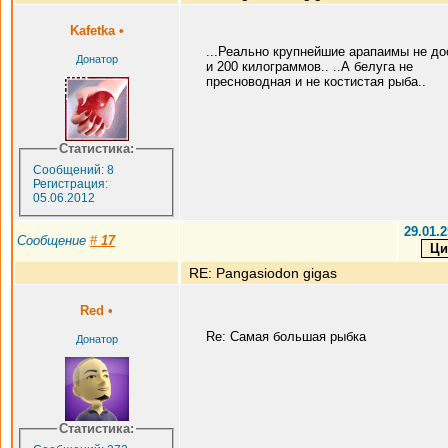
Kafetka
•
...Реально крупнейшие арапаимы не до
Донатор
и 200 килограммов.. ..А белуга не
пресноводная и не костистая рыба..
Статистика:
Сообщений: 8
Регистрация:
05.06.2012
29.01.2
Сообщение
#
17
RE: Pangasiodon gigas
Red
•
Re: Самая большая рыбка
Донатор
Статистика: