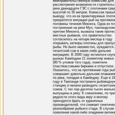
межправительственную комиссию для
рассмотрения возможности строительс
реке двенадцати ГЭС с плотинами сре
высотой по 35 метров. Комиссия пришл
выводу, что из-за проектируемых плот
прекратятся миграции рыб на протяжен
половины течения Меконга. Одна из пл
построенная на реке Мун, таиландском
притоке Меконга, вызвала такие проте
местных рыбаков, что правительство
согласилось на четыре месяца в году
открывать затворы плотины для пропу
рыбы. Но было неизвестно, нуждается 
гигантский сом в каких-либо дальних
миграциях. В 2000 году ихтиологи скуп
рынках Камбоджи 21 экземпляр живых
(80 % уловов того года), пометили
пластмассовыми бирками и отпустили.
Оказалось, что на протяжении года ры
совершает довольно дальние плавания
по реке, попадая в Камбоджу. Еще в 1
году в Таиланде построили рыбоводну
станцию и начали разводить гигантски
сомов. С тех пор десятки тысяч мальк
выпущены в реку. К сожалению, по пр
редкости этого вида икру и молоку
приходится брать от единичных
производителей, что снижает генетиче
разнообразие рыбьего стада. В случае
появления какой-либо эпидемии велик