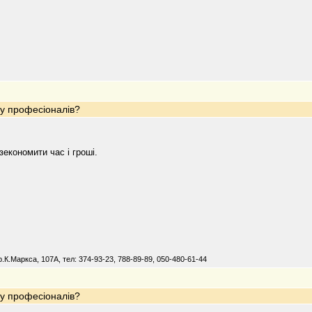
 у професіоналів?
економити час і гроші.
К.Маркса, 107А, тел: 374-93-23, 788-89-89, 050-480-61-44
 у професіоналів?