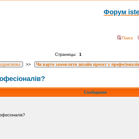
Форум ist
Поиск
Страницы:
1
>>
здравлялка
Чи варто замовляти дизайн проєкт у професіоналі
рофесіоналів?
Сообщение
рофесіоналів?