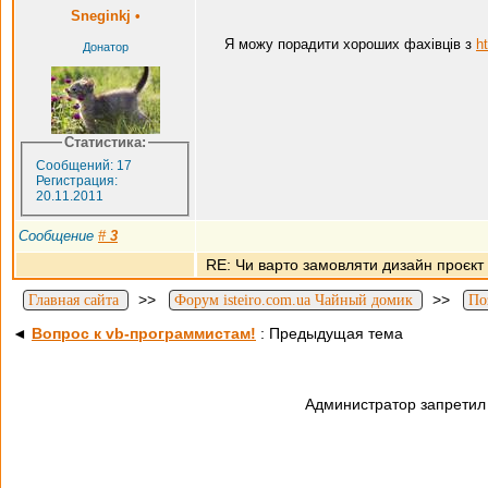
Sneginkj
•
Я можу порадити хороших фахівців з
h
Донатор
Статистика:
Сообщений: 17
Регистрация:
20.11.2011
Сообщение
#
3
RE: Чи варто замовляти дизайн проєкт
>>
>>
Главная сайта
Форум isteiro.com.ua Чайный домик
По
◄
Вопрос к vb-программистам!
: Предыдущая тема
Администратор запретил 