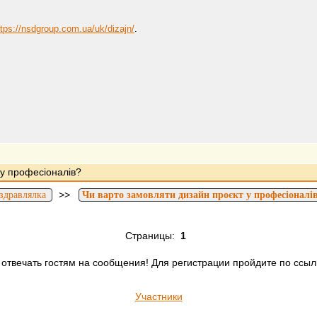
ttps://nsdgroup.com.ua/uk/dizajn/
.
 у професіоналів?
>>
здравлялка
Чи варто замовляти дизайн проєкт у професіоналі
Страницы:
1
отвечать гостям на сообщения! Для регистрации пройдите по ссыл
Участники